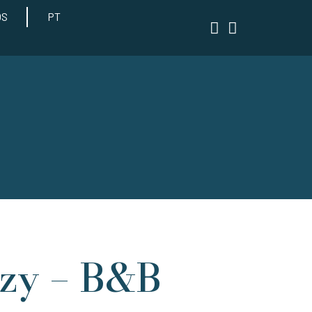
OS
PT
azy – B&B