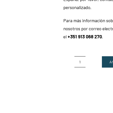
personalizado.
Para más información sob
nosotros por correo elect
el
+351 913 068 270
.
Añ
Silla
Lazy
-
B&B
Italia
cantidad