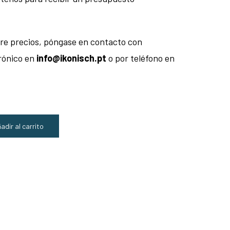
re precios, póngase en contacto con
rónico en
info@ikonisch.pt
o por teléfono en
adir al carrito