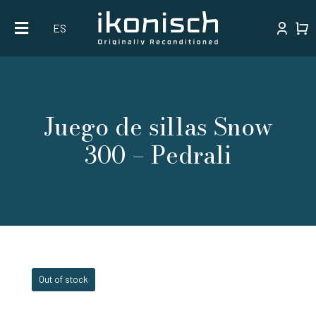
Skip
ES
to
content
Juego de sillas Snow
300 – Pedrali
Out of stock