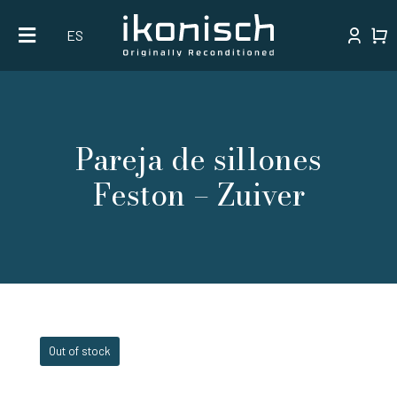
Skip
ES
to
content
Pareja de sillones
Feston – Zuiver
Out of stock