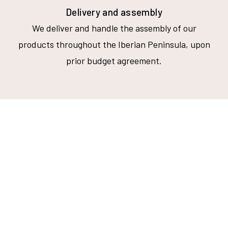
Delivery and assembly
We deliver and handle the assembly of our
products throughout the Iberian Peninsula, upon
prior budget agreement.
Subscreva a nossa
newsletter e fique a par
das novidades.
Receba em primeira mão todas as novidades sobre