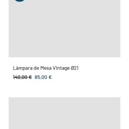
Lámpara de Mesa Vintage Ø21
El
El
140,00
€
85,00
€
precio
precio
original
actual
era:
es:
140,00 €.
85,00 €.