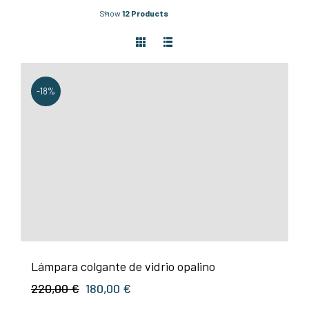
Show
12 Products
-18%
Lámpara colgante de vidrio opalino
El
El
220,00
€
180,00
€