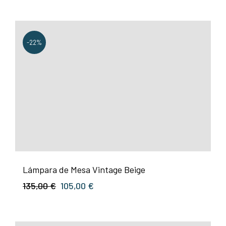
precio
precio
original
actual
era:
es:
-22%
220,00 €.
180,00 €.
Lámpara de Mesa Vintage Beige
El
El
135,00
€
105,00
€
precio
precio
original
actual