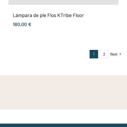
Lámpara de pie Flos KTribe Floor
180,00
€
1
2
Next