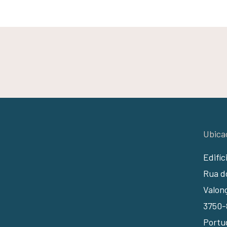
Ubica
Edifíc
Rua do
Valon
3750-
Portu