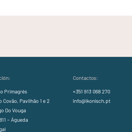
ción:
Contactos:
io Primagrés
+351 913 068 270
 Covão, Pavilhão 1 e 2
info@ikonisch.pt
go Do Vouga
811 – Águeda
gal