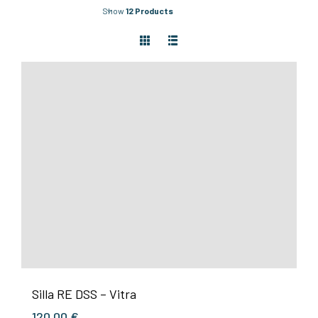
Show
12 Products
Silla RE DSS – Vitra
120,00
€