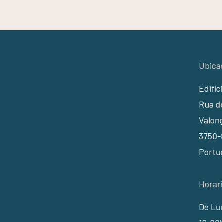
Ubica
Edifíc
Rua do
Valon
3750-
Portu
Horar
De Lun