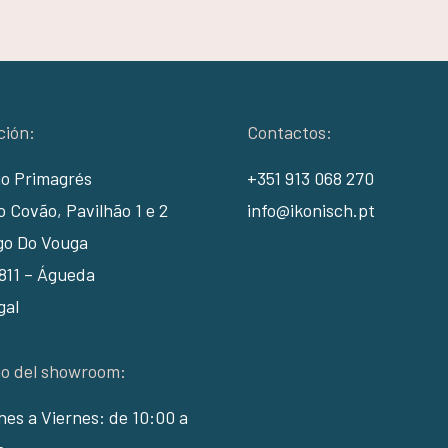
ción:
Contactos:
io Primagrés
+351 913 068 270
 Covão, Pavilhão 1 e 2
info@ikonisch.pt
go Do Vouga
811 – Águeda
gal
io del showroom:
es a Viernes: de 10:00 a