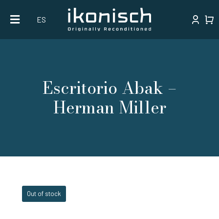
Skip
ES
to
content
Escritorio Abak –
Herman Miller
Out of stock