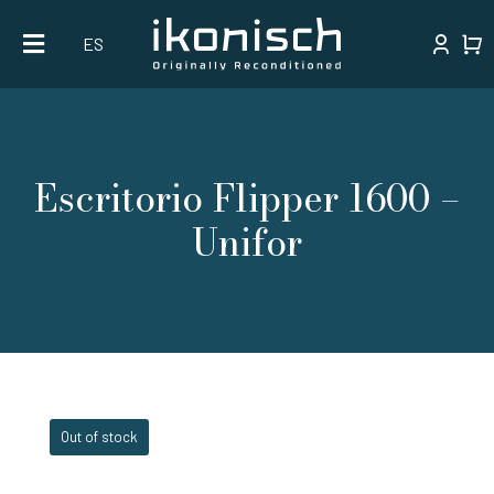
Skip
ES
to
content
Escritorio Flipper 1600 –
Unifor
Out of stock