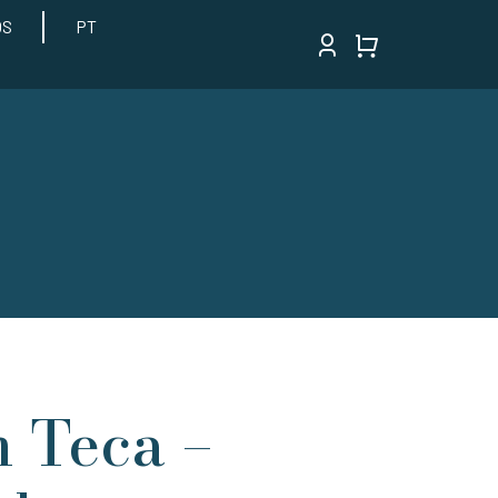
OS
PT
 Teca –