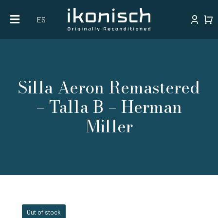
Skip
ES
to
content
Silla Aeron Remastered
– Talla B – Herman
Miller
Out of stock