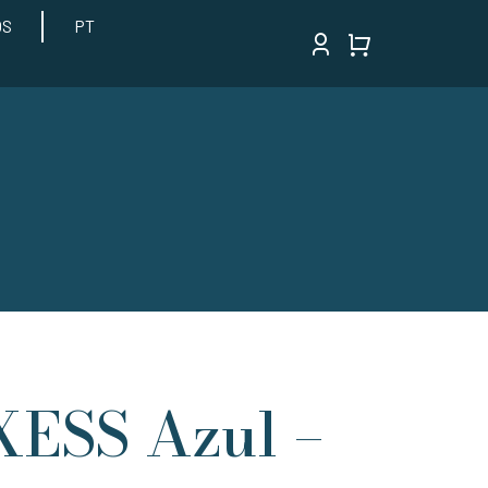
OS
PT
XESS Azul –