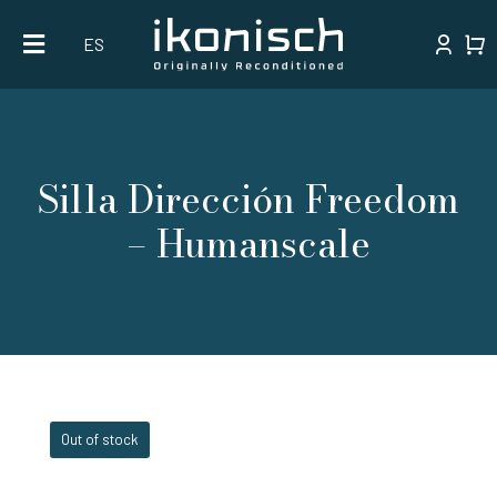
Skip
ES
to
content
Silla Dirección Freedom
– Humanscale
Out of stock