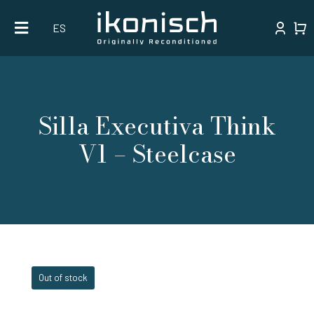
Skip
ES
to
content
Silla Executiva Think
V1 – Steelcase
Out of stock