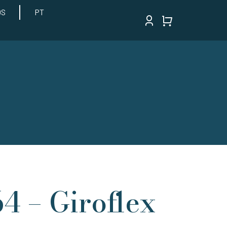
OS
PT
64 – Giroflex