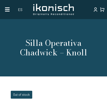
Skip
ES
to
content
Silla Operativa
Chadwick – Knoll
Out of stock