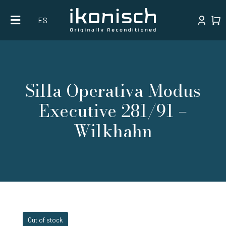
Skip
ES
to
content
Silla Operativa Modus
Executive 281/91 –
Wilkhahn
Out of stock