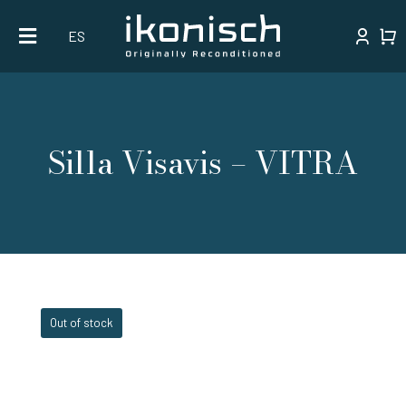
Skip
ES
to
content
Silla Visavis – VITRA
Out of stock