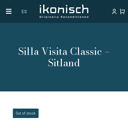
Skip
ES
to
content
Silla Visita Classic –
Sitland
Out of stock