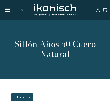
Skip
ES
to
content
Sillón Años 50 Cuero
Natural
Out of stock