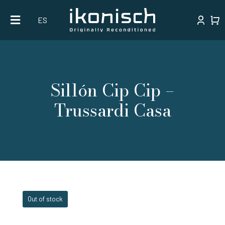
Skip
ES
to
content
Sillón Cip Cip –
Trussardi Casa
Out of stock