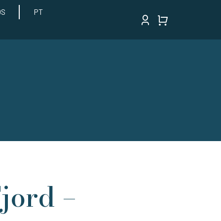
OS
PT
Fjord –