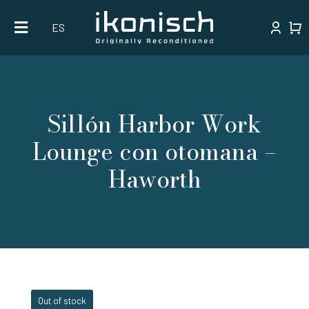
Skip
ES
to
content
Sillón Harbor Work
Lounge con otomana –
Haworth
Out of stock