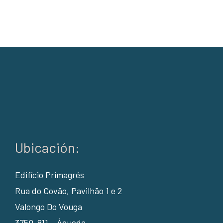
Ubicación:
Edifício Primagrés
Rua do Covão, Pavilhão 1 e 2
Valongo Do Vouga
3750-811 – Águeda