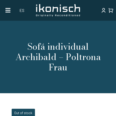
Skip
ES
to
content
Sofá individual
Archibald – Poltrona
Frau
Out of stock