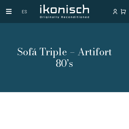
Skip
ES
to
content
Sofá Triple – Artifort
80’s