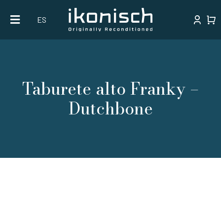
Skip
ES
to
content
Taburete alto Franky –
Dutchbone