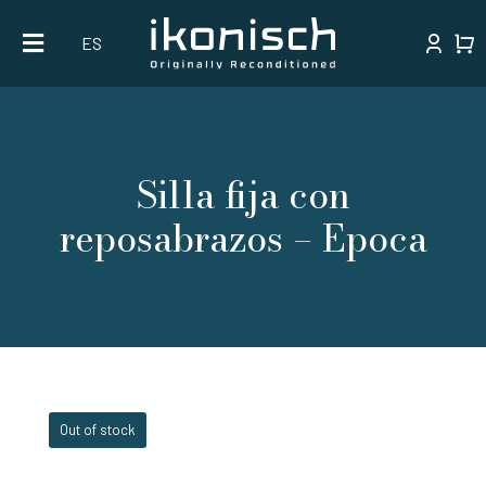
Skip
ES
to
content
Silla fija con
reposabrazos – Epoca
Out of stock