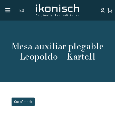
Skip
ES
to
content
Mesa auxiliar plegable
Leopoldo – Kartell
Out of stock