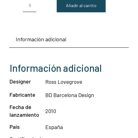
Añadir al carrito
Jarrón
BD
Love
Información adicional
-
BD
Barcelona
Información adicional
cantidad
Designer
Ross Lovegrove
Fabricante
BD Barcelona Design
Fecha de
2010
lanzamiento
País
España