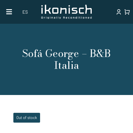
Skip
ES
to
content
Sofá George – B&B
Italia
Out of stock