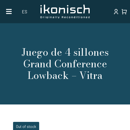
Skip
ES
to
content
Juego de 4 sillones
Grand Conference
Lowback – Vitra
Out of stock