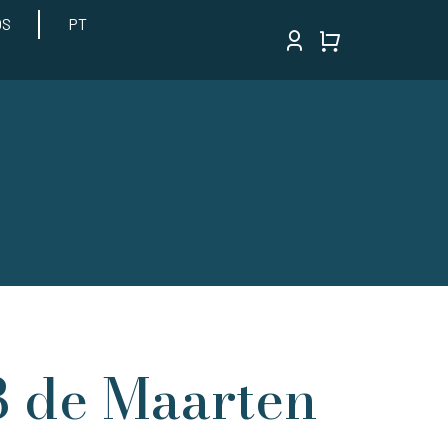
OS
PT
03 de Maarten