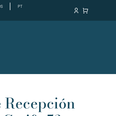
OS
PT
e Recepción