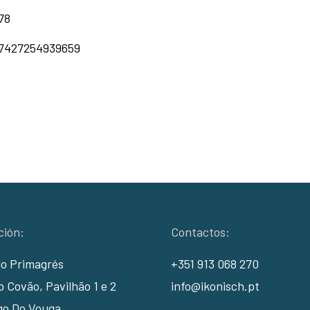
78
7427254939659
ción:
Contactos:
io Primagrés
+351 913 068 270
 Covão, Pavilhão 1 e 2
info@ikonisch.pt
go Do Vouga