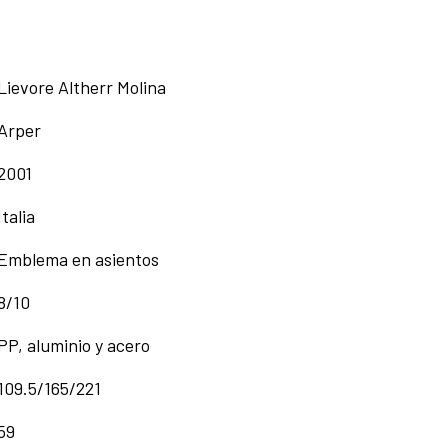
Lievore Altherr Molina
Arper
2001
Italia
Emblema en asientos
8/10
PP, aluminio y acero
109.5/165/221
59