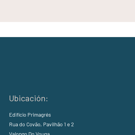
Ubicación:
Edifício Primagrés
Rua do Covão, Pavilhão 1 e 2
Valongo Do Vouga