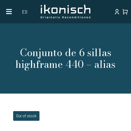
Skip
ES
to
content
Conjunto de 6 sillas
highframe 440 – alias
Out of stock