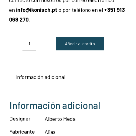
en
info@ikonisch.pt
o por teléfono en el
+351 913
068 270
.
Añadir al carrito
Highframe
silla
440
Información adicional
-
alias
cantidad
Información adicional
Designer
Alberto Meda
Fabricante
Alias