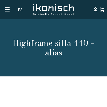
Skip
ES
to
content
Highframe silla 440 –
alias