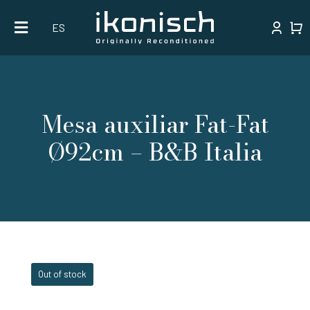
Skip
ES
to
content
Mesa auxiliar Fat-Fat
Ø92cm – B&B Italia
Out of stock