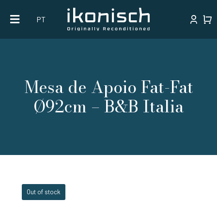
Skip
PT
to
content
Mesa de Apoio Fat-Fat
Ø92cm – B&B Italia
Out of stock