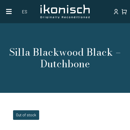
Skip
ES
to
content
Silla Blackwood Black –
Dutchbone
Out of stock