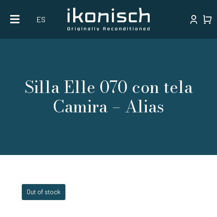
Skip
ES
to
content
Silla Elle 070 con tela
Camira – Alias
Out of stock