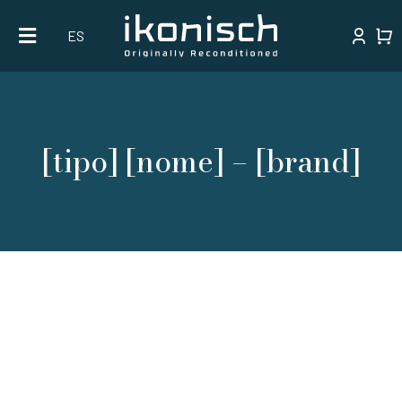
Skip
ES
to
content
[tipo] [nome] – [brand]