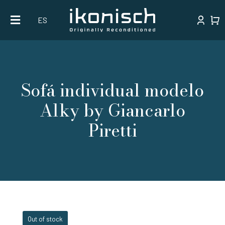
Skip
ES
to
content
Sofá individual modelo
Alky by Giancarlo
Piretti
Out of stock