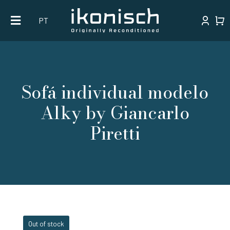
Skip
PT
to
content
Sofá individual modelo
Alky by Giancarlo
Piretti
Out of stock