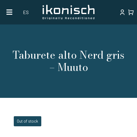
Skip
ES
to
content
Taburete alto Nerd gris
– Muuto
Out of stock