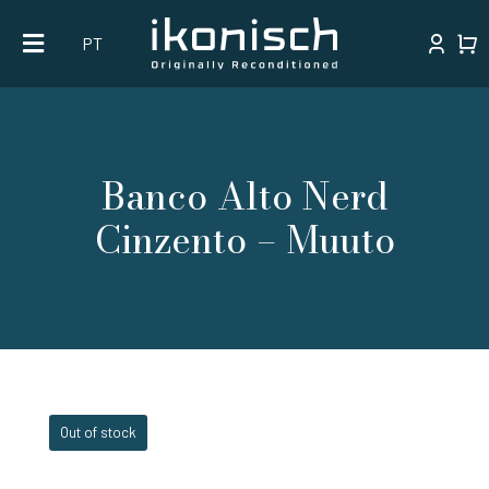
Skip
PT
to
content
Banco Alto Nerd
Cinzento – Muuto
Out of stock