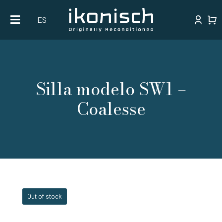
Skip
ES
to
content
Silla modelo SW1 –
Coalesse
Out of stock