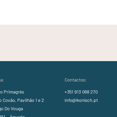
a:
Contactos:
io Primagrés
+351 913 068 270
 Covão, Pavilhão 1 e 2
info@ikonisch.pt
go Do Vouga
811 – Águeda