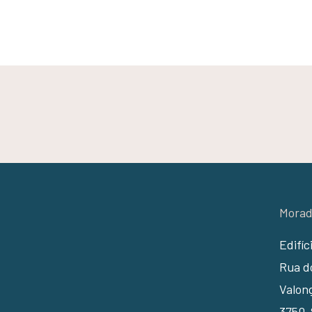
Morad
Edifíc
Rua do
Valon
3750-