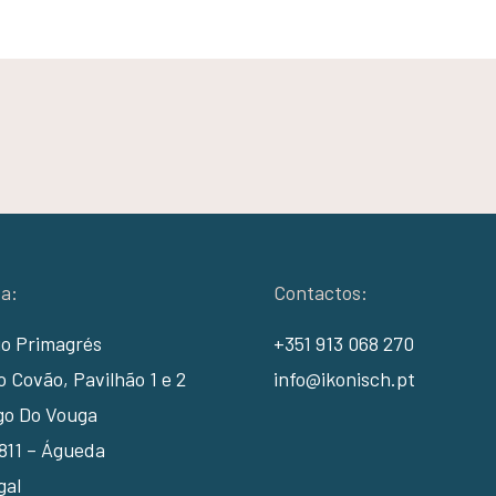
a:
Contactos:
io Primagrés
+351 913 068 270
 Covão, Pavilhão 1 e 2
info@ikonisch.pt
go Do Vouga
811 – Águeda
gal