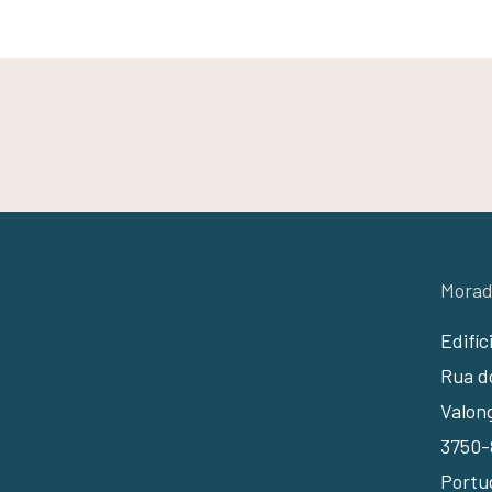
Morad
Edifíc
Rua do
Valon
3750-
Portu