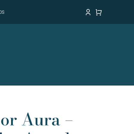
OS
or Aura –